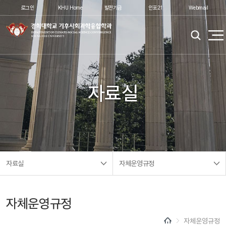
로그인
KHU Home
발전기금
인포21
Webmail
자료실
자료실
자체운영규정
자체운영규정
자체운영규정