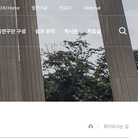
KHU Home
발전기금
인포21
Webmail
육연구단 구성
성과 관리
게시판
자료실
찾아오시는 길